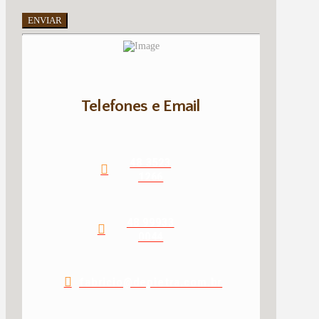
ENVIAR
Telefones e Email
48 3523
1266
48 99933
0044
fabricio@depietra.com.br